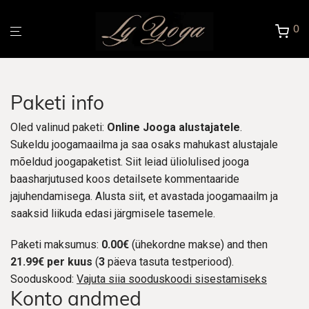
0
Paketi info
Oled valinud paketi:
Online Jooga alustajatele
.
Sukeldu joogamaailma ja saa osaks mahukast alustajale
mõeldud joogapaketist. Siit leiad üliolulised jooga
baasharjutused koos detailsete kommentaaride
jajuhendamisega. Alusta siit, et avastada joogamaailm ja
saaksid liikuda edasi järgmisele tasemele.
Paketi maksumus:
0.00€
(ühekordne makse) and then
21.99€ per kuus
(
3
päeva tasuta testperiood).
Sooduskood:
Vajuta siia sooduskoodi sisestamiseks
Konto andmed