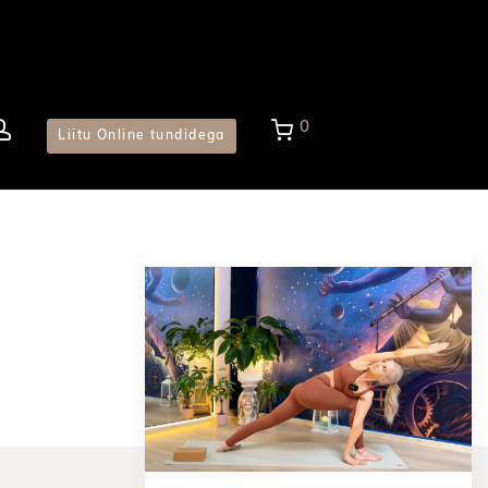
0
Liitu Online tundidega