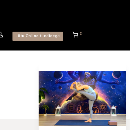
0
Liitu Online tundidega