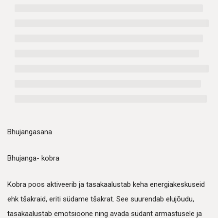
Bhujangasana
Bhujanga- kobra
Kobra poos aktiveerib ja tasakaalustab keha energiakeskuseid
ehk tšakraid, eriti südame tšakrat. See suurendab elujõudu,
tasakaalustab emotsioone ning avada südant armastusele ja