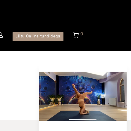
0
Liitu Online tundidega