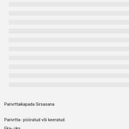
Parivrttaikapada Sirsasana
Parivrtta- pööratud või keeratud.
Eka- üks