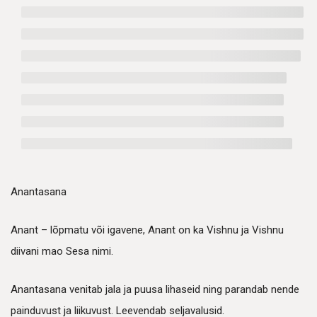
Anantasana
Anant – lõpmatu või igavene, Anant on ka Vishnu ja Vishnu
diivani mao Sesa nimi.
Anantasana venitab jala ja puusa lihaseid ning parandab nende
painduvust ja liikuvust. Leevendab seljavalusid.