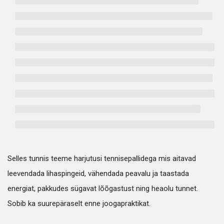
Selles tunnis teeme harjutusi tennisepallidega mis aitavad
leevendada lihaspingeid, vähendada peavalu ja taastada
energiat, pakkudes sügavat lõõgastust ning heaolu tunnet.
Sobib ka suurepäraselt enne joogapraktikat.