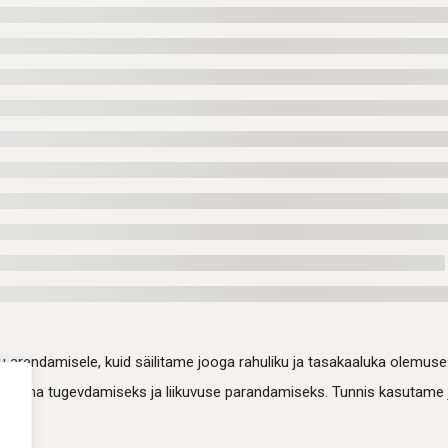
õu arendamisele, kuid säilitame jooga rahuliku ja tasakaaluka olemuse
set keha tugevdamiseks ja liikuvuse parandamiseks. Tunnis kasutame