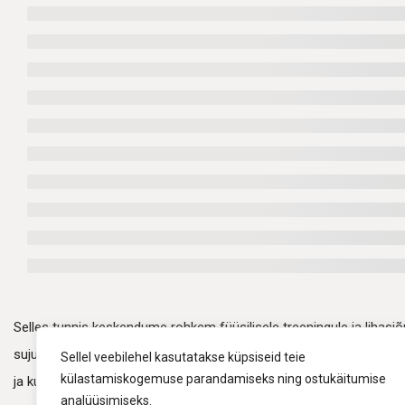
Selles tunnis keskendume rohkem füüsilisele treeningule ja lihasj
sujuvas tempos, mis on kõigile jälgitav, pakkudes samas väljakut
Sellel veebilehel kasutatakse küpsiseid teie
külastamiskogemuse parandamiseks ning ostukäitumise
ja kummipaela, et tuua harjutustesse veidi rohkem intensiivsust.
analüüsimiseks.