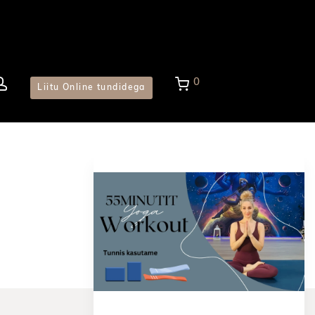
0
Liitu Online tundidega