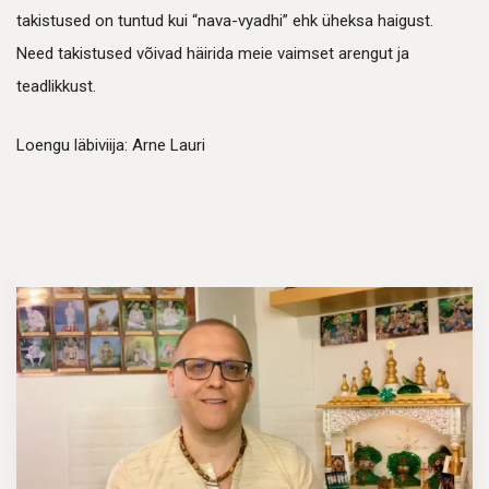
takistused on tuntud kui “nava-vyadhi” ehk üheksa haigust.
Need takistused võivad häirida meie vaimset arengut ja
teadlikkust.
Loengu läbiviija: Arne Lauri