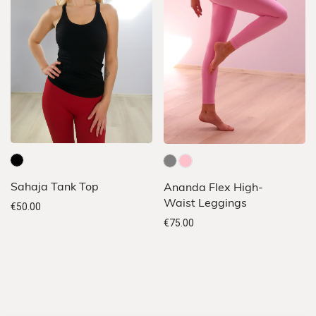
Sellel
Sellel
Sahaja Tank Top
Ananda Flex High-
tootel
tootel
Waist Leggings
€
50.00
on
on
€
75.00
mitu
mitu
varianti.
varianti.
Valikuid
Valikuid
saab
saab