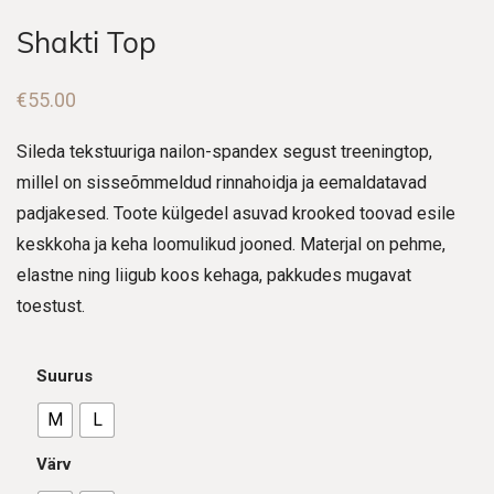
Shakti Top
€
55.00
Sileda tekstuuriga nailon-spandex segust treeningtop,
millel on sisseõmmeldud rinnahoidja ja eemaldatavad
padjakesed. Toote külgedel asuvad krooked toovad esile
keskkoha ja keha loomulikud jooned. Materjal on pehme,
elastne ning liigub koos kehaga, pakkudes mugavat
toestust.
Suurus
M
L
Värv