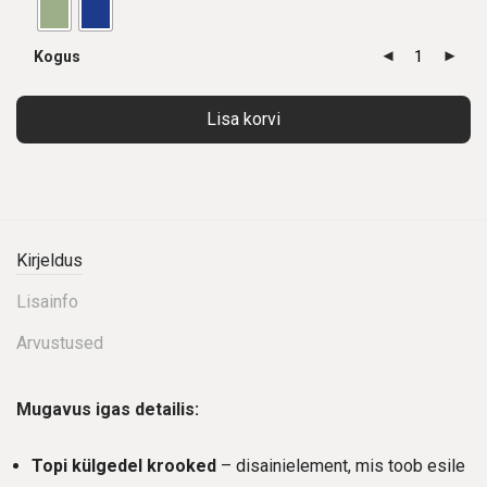
Kogus
Lisa korvi
Kirjeldus
Lisainfo
Arvustused
Mugavus igas detailis:
Topi külgedel krooked
– disainielement, mis toob esile