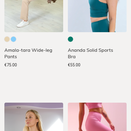
Sellel
Sellel
Amala-tara Wide-leg
Ananda Solid Sports
tootel
tootel
Pants
Bra
on
on
€
75.00
€
55.00
mitu
mitu
varianti.
varianti.
Valikuid
Valikuid
saab
saab
teha
teha
tootelehel.
tootelehel.