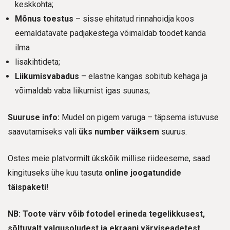
keskkohta;
Mõnus toestus
– sisse ehitatud rinnahoidja koos
eemaldatavate padjakestega võimaldab toodet kanda
ilma
lisakihtideta;
Liikumisvabadus
– elastne kangas sobitub kehaga ja
võimaldab vaba liikumist igas suunas;
Suuruse info:
Mudel on pigem varuga – täpsema istuvuse
saavutamiseks vali
üks number väiksem
suurus.
Ostes meie platvormilt ükskõik millise riideeseme, saad
kingituseks ühe kuu tasuta
online joogatundide
täispaketi
!
NB: Toote värv võib fotodel erineda tegelikkusest,
sõltuvalt valgusoludest ja ekraani värviseadetest.