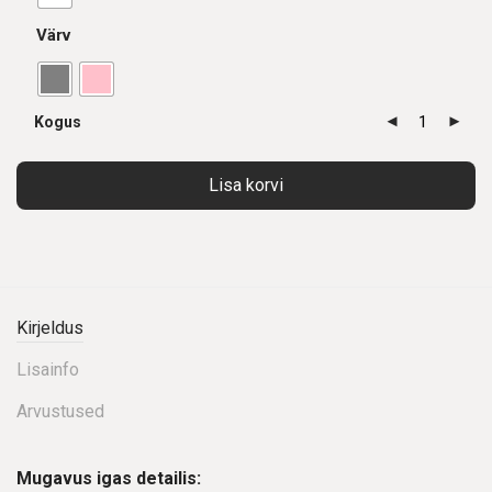
Värv
Kogus
Lisa korvi
Kirjeldus
Lisainfo
Arvustused
Mugavus igas detailis: