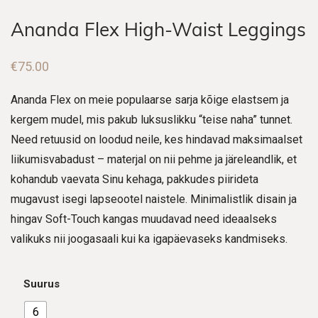
Ananda Flex High-Waist Leggings
€
75.00
Ananda Flex on meie populaarse sarja kõige elastsem ja
kergem mudel, mis pakub luksuslikku “teise naha” tunnet.
Need retuusid on loodud neile, kes hindavad maksimaalset
liikumisvabadust – materjal on nii pehme ja järeleandlik, et
kohandub vaevata Sinu kehaga, pakkudes piirideta
mugavust isegi lapseootel naistele. Minimalistlik disain ja
hingav Soft-Touch kangas muudavad need ideaalseks
valikuks nii joogasaali kui ka igapäevaseks kandmiseks.
Suurus
6