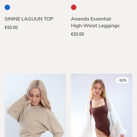
Sellel
Sellel
SININE LAGUUN TOP
Ananda Essential
tootel
tootel
High-Waist Leggings
€
50.00
on
on
€
50.00
mitu
mitu
varianti.
varianti.
Valikuid
Valikuid
saab
saab
teha
teha
-
36
%
tootelehel.
tootelehel.