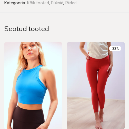
Kategooria:
Kõik tooted
,
Püksid
,
Riided
Seotud tooted
-
33
%