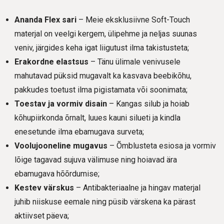
Ananda Flex sari
– Meie eksklusiivne Soft-Touch
materjal on veelgi kergem, ülipehme ja neljas suunas
veniv, järgides keha igat liigutust ilma takistusteta;
Erakordne elastsus
– Tänu ülimale venivusele
mahutavad püksid mugavalt ka kasvava beebikõhu,
pakkudes toetust ilma pigistamata või soonimata;
Toestav ja vormiv disain
– Kangas silub ja hoiab
kõhupiirkonda õrnalt, luues kauni silueti ja kindla
enesetunde ilma ebamugava surveta;
Voolujooneline mugavus
– Õmblusteta esiosa ja vormiv
lõige tagavad sujuva välimuse ning hoiavad ära
ebamugava hõõrdumise;
Kestev värskus
– Antibakteriaalne ja hingav materjal
juhib niiskuse eemale ning püsib värskena ka pärast
aktiivset päeva;