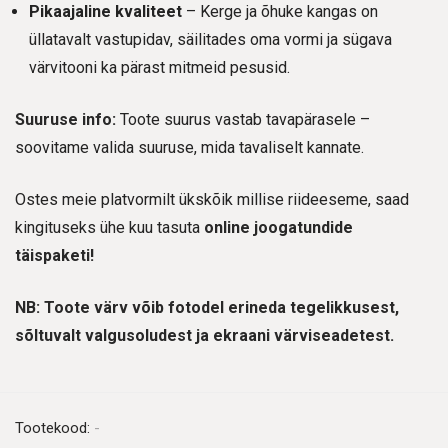
Pikaajaline kvaliteet
– Kerge ja õhuke kangas on
üllatavalt vastupidav, säilitades oma vormi ja sügava
värvitooni ka pärast mitmeid pesusid.
Suuruse info:
Toote suurus vastab tavapärasele –
soovitame valida suuruse, mida tavaliselt kannate.
Ostes meie platvormilt ükskõik millise riideeseme, saad
kingituseks ühe kuu tasuta
online joogatundide
täispaketi!
NB: Toote värv võib fotodel erineda tegelikkusest,
sõltuvalt valgusoludest ja ekraani värviseadetest.
Tootekood:
-