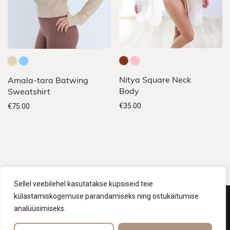
Sellel
Sellel
Nitya Square Neck
Amala-tara Batwing
tootel
tootel
Body
Sweatshirt
on
€
35.00
on
€
75.00
mitu
mitu
varianti.
varianti.
Valikuid
Valikuid
saab
saab
teha
teha
Sellel veebilehel kasutatakse küpsiseid teie
külastamiskogemuse parandamiseks ning ostukäitumise
tootelehel.
tootelehel.
analüüsimiseks.
Müügitingimused
Privaatsuspoliitika