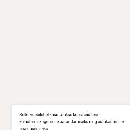
Sellel veebilehel kasutatakse küpsiseid teie
külastamiskogemuse parandamiseks ning ostukäitumise
analüüsimiseks.