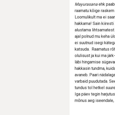
Mayurasana
ehk paab
raamatu kõige raskem
Loomulikult ma ei saa
hakkama! Sain kiiresti 
alustama lihtsamatest
ajal polnud mu keha ü
ei suutnud isegi käte
katsuda. Raamatus rõh
olulisust ja kui ma järk
läbi hingamise sügavam
hakkasin tundma, kuid
avaneb. Paari nädalaga
varbaid puudutada. Se
tundus tol hetkel suur
Iga päev tegin harjutus
mõnus aeg iseendale, 