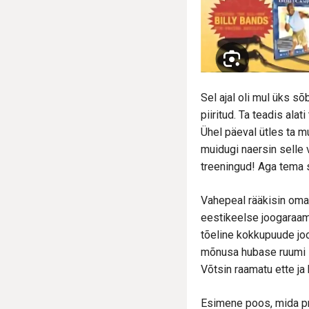
Sel ajal oli mul üks s
piiritud. Ta teadis ala
Ühel päeval ütles ta mu
muidugi naersin selle 
treeningud! Aga tema 
Vahepeal rääkisin oma 
eestikeelse joogaraama
tõeline kokkupuude joo
mõnusa hubase ruumi – 
Võtsin raamatu ette ja
Esimene poos, mida pro