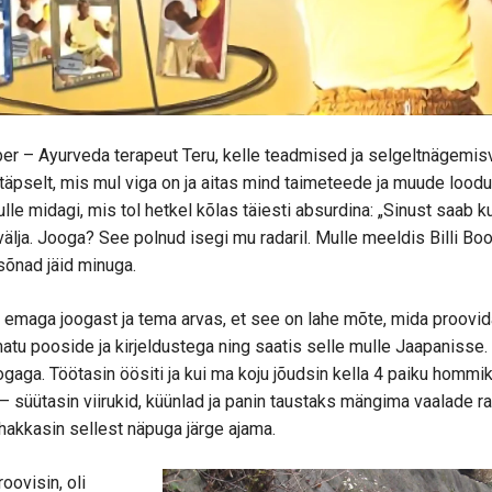
õber – Ayurveda terapeut Teru, kelle teadmised ja selgeltnägemi
ti täpselt, mis mul viga on ja aitas mind taimeteede ja muude lood
lle midagi, mis tol hetkel kõlas täiesti absurdina: „Sinust saab 
välja. Jooga? See polnud isegi mu radaril. Mulle meeldis Billi Bo
sõnad jäid minuga.
emaga joogast ja tema arvas, et see on lahe mõte, mida proovida.
tu pooside ja kirjeldustega ning saatis selle mulle Jaapanisse
gaga. Töötasin öösiti ja kui ma koju jõudsin kella 4 paiku hommik
süütasin viirukid, küünlad ja panin taustaks mängima vaalade r
 hakkasin sellest näpuga järge ajama.
ovisin, oli