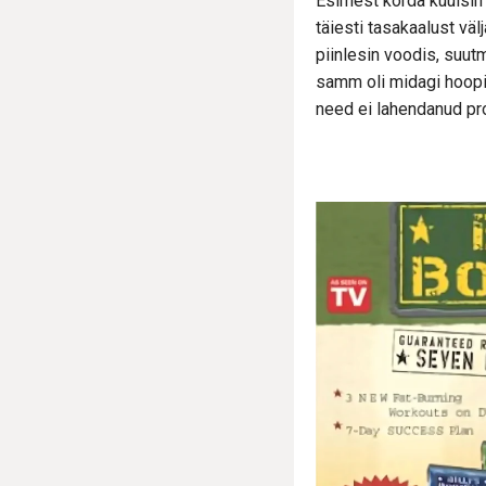
Esimest korda kuulsin j
täiesti tasakaalust väl
piinlesin voodis, suut
samm oli midagi hoopi
need ei lahendanud pro