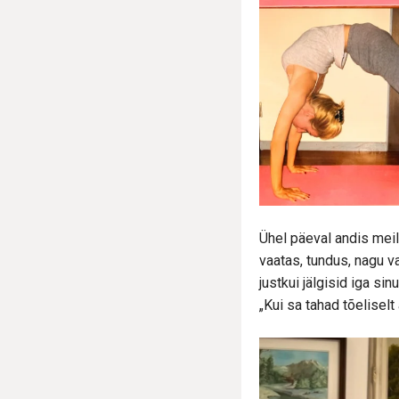
Ühel päeval andis meile
vaatas, tundus, nagu v
justkui jälgisid iga sinu
„Kui sa tahad tõelisel