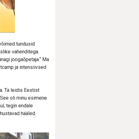
svõimed tundusid
uslike vahenditega.
kunagi joogaõpetaja.“ Ma
otcamp ja intensiivsed
 Ta leidis Eestist
. See oli minu esimene
ul, tegin endale
ahustavad hääled.