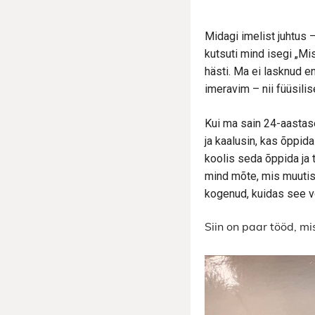
Midagi imelist juhtus –
kutsuti mind isegi „Mis
hästi. Ma ei lasknud e
imeravim – nii füüsilis
Kui ma sain 24-aastase
ja kaalusin, kas õppid
koolis seda õppida ja t
mind mõte, mis muutis 
kogenud, kuidas see v
Siin on paar tööd, mi