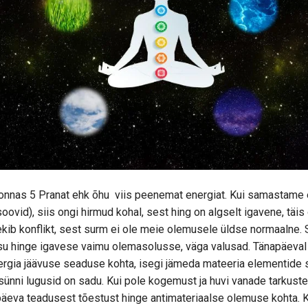
rkonnas 5 Pranat ehk õhu viis peenemat energiat. Kui samastame
ovid), siis ongi hirmud kohal, sest hing on algselt igavene, täis
t tekib konflikt, sest surm ei ole meie olemusele üldse normaalne. 
usu hinge igavese vaimu olemasolusse, väga valusad. Tänapäeval 
nergia jäävuse seaduse kohta, isegi jämeda mateeria elementide 
nni lugusid on sadu. Kui pole kogemust ja huvi vanade tarkuste k
apäeva teadusest tõestust hinge antimateriaalse olemuse kohta. 