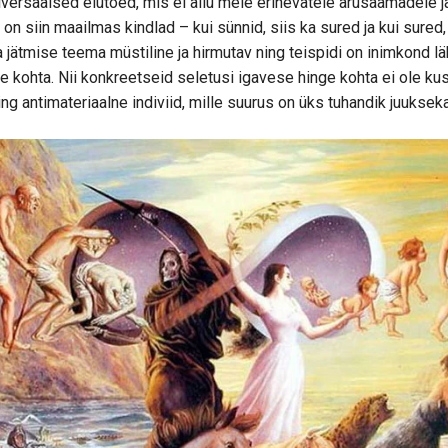
rsaalsed elutõed, mis ei allu meie erinevatele arusaamadele ja
a on siin maailmas kindlad – kui sünnid, siis ka sured ja kui sured, 
a jätmise teema müstiline ja hirmutav ning teispidi on inimkond l
 kohta. Nii konkreetseid seletusi igavese hinge kohta ei ole kus
 hing antimateriaalne indiviid, mille suurus on üks tuhandik juuksek