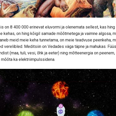
on 8 400 000 erinevat eluvormi ja olenemata sellest, kas hing o
ese kehas, on hing kõigil samade mõõtmetega ja vaimne algosa, 
aneb meid meie keha tunnetama, on meie teadvuse peenkeha, mi
 verelibled. Meditsiin on Vedades väga täpne ja mahukas. Füüs
dist (maa, tuli, vesi, õhk ja eeter) ning mõtteenergia on peenem,
 mõõta ka elektriimpulssidena.