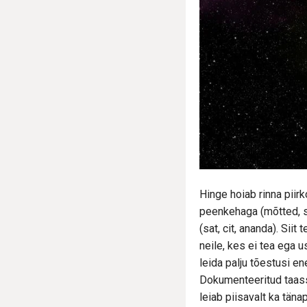
Hinge hoiab rinna pii
peenkehaga (mõtted, so
(sat, cit, ananda). Sii
neile, kes ei tea ega 
leida palju tõestusi e
Dokumenteeritud taassü
leiab piisavalt ka tän