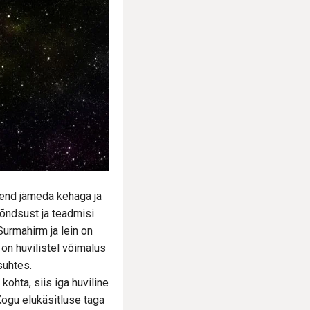
 end jämeda kehaga ja
 õndsust ja teadmisi
Surmahirm ja lein on
on huvilistel võimalus
suhtes.
ohta, siis iga huviline
Kogu elukäsitluse taga