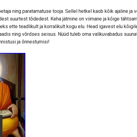
taja ning paratamatuse tooja. Sellel hetkel kaob kõik ajaline ja
dest suurtest tõdedest. Keha jätmine on viimane ja kõige tähtsa
ks ette teadlikult ja korralikult kogu elu. Head igavest elu kõig
aadis ning võrdses seisus. Nüüd tuleb oma valikuvabadus suunat
nistusi ja õnnestumisi!