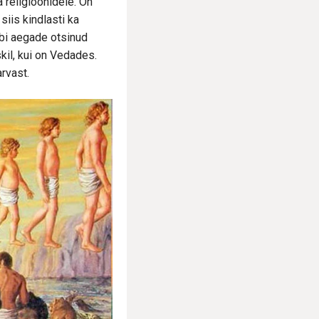
 religioonidele. On
siis kindlasti ka
äbi aegade otsinud
kil, kui on Vedades.
arvast.