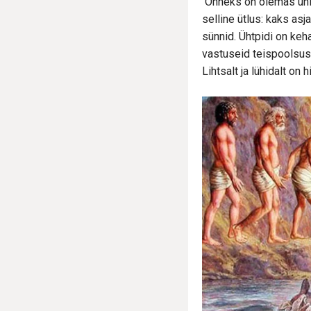
Õnneks on olemas unive
selline ütlus: kaks asj
sünnid. Ühtpidi on keh
vastuseid teispoolsuse
Lihtsalt ja lühidalt on