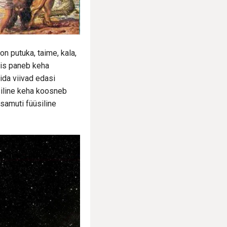
n putuka, taime, kala,
mis paneb keha
da viivad edasi
iline keha koosneb
 samuti füüsiline