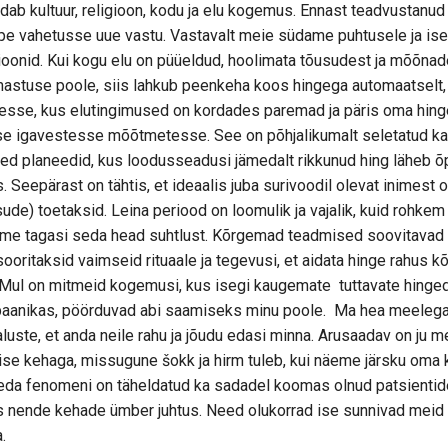
dab kultuur, religioon, kodu ja elu kogemus. Ennast teadvustanu
ope vahetusse uue vastu. Vastavalt meie südame puhtusele ja i
oonid. Kui kogu elu on püüeldud, hoolimata tõusudest ja mõõnad
tuse poole, siis lahkub peenkeha koos hingega automaatselt, i
sse, kus elutingimused on kordades paremad ja päris oma hing
e igavestesse mõõtmetesse. See on põhjalikumalt seletatud ka
d planeedid, kus loodusseadusi jämedalt rikkunud hing läheb 
 Seepärast on tähtis, et ideaalis juba surivoodil olevat inimest 
tsude) toetaksid. Leina periood on loomulik ja vajalik, kuid rohke
eme tagasi seda head suhtlust. Kõrgemad teadmised soovitavad
sooritaksid vaimseid rituaale ja tegevusi, et aidata hinge rahus
ul on mitmeid kogemusi, kus isegi kaugemate tuttavate hinged
paanikas, pöörduvad abi saamiseks minu poole. Ma hea meelega 
uste, et anda neile rahu ja jõudu edasi minna. Arusaadav on ju m
e kehaga, missugune šokk ja hirm tuleb, kui näeme järsku oma k
eda fenomeni on täheldatud ka sadadel koomas olnud patsientide
is nende kehade ümber juhtus. Need olukorrad ise sunnivad meid
.