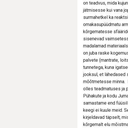
on teadvus, mida kujun
jätmisesse kui vana j
surmahetkel ka reaktsi
omakasupüüdmatu armas
kõrgematesse sfääride
sisenevad vaimsetess
madalamad materiaalse
on juba raske kogemus.
palvete (mantrate, loi
tunnetega, kuna igats
jooksul, et lähedased 
mõõtmetesse minna. M
olles teadmatuses ja 
Pühakute ja kodu Jumal
samastame end füüsilis
keegi ei kuule meid. S
kirjeldavad täpselt, m
kõrgemalt elu mõistma