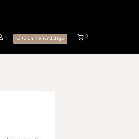
0
Liitu Online tundidega