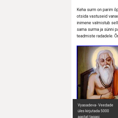
Keha surm on parim õpe
otsida vastuseid vana
inimene valmistub selle
sama surma ja sünni p
teadmiste radadele. Õn
Vyasadeva- Veedade
üles kirjutada 5000
aastat tagasi.