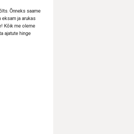
 võlts. Õnneks saame
m eksam ja arukas
ile! Kõik me oleme
a ajatute hinge