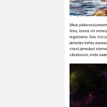
Meie päikesesüsteemis 
linnu, looma või inim
tegutsema. See, mis p
jämedas kehas punased
viiest jämedast elemen
vibratsioon, mida saab