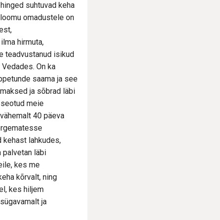
d hinged suhtuvad keha
seloomu omadustele on
est,
lma hirmuta,
e teadvustanud isikud
 Vedades. On ka
õppetunde saama ja see
omaksed ja sõbrad läbi
m seotud meie
 vähemalt 40 päeva
 kõrgematesse
 kehast lahkudes,
palvetan läbi
eile, kes me
eha kõrvalt, ning
l, kes hiljem
 sügavamalt ja