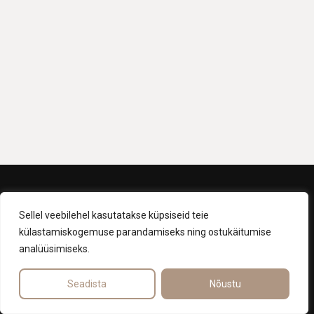
Müügitingimused
Sellel veebilehel kasutatakse küpsiseid teie
Privaatsuspoliitika
külastamiskogemuse parandamiseks ning ostukäitumise
Kodulehe tegemine
analüüsimiseks.
Seadista
Nõustu
©
2026
Ly Yoga