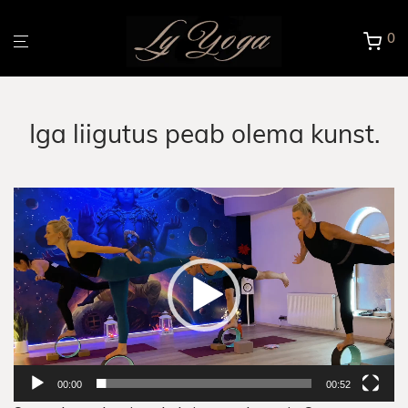
0
Iga liigutus peab olema kunst.
Videoesitaja
00:00
00:52