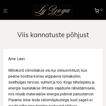
0
Viis kannatuste põhjust
Arne Lauri
Mõnikord võrreldakse elu kui olelusvõitlust, kus
peame hoidma korras argipäeva rünnakuliini,
sealhulgas tervise, suhted ja töö. Kogu tähelepanu ja
energia suunatakse lihtsate vajaduste rahuldamisele,
mis nõuab materiaalse energia pidevat panustamist.
Püüame õnne leida välismõjutustega, kuid sageli ei
suuda näha oma tagalas peituvaid nõrkusi.