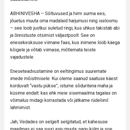
ABHINIVESHA – Sõltuvused ja hirm surma ees,
jõuetus muuta oma madalaid harjumusi ning iseloomu
– see loob justkui suletud ringi, kus uhkus takistab abi
ja õnnistuste otsimist väljastpoolt. See on
enesekesksuse viimane faas, kus inimene lööb käega
kõigele ja võtab viimase, mõtlemata teiste
vajadustele.
Eneseteadvustamine on eeltingimus suuremate
imede mõistmisele. Kui oleme saanud saatuse käest
korduvalt “vastu pükse”, istume sõduritena maha ja
küsime endalt: kas ehk meie sisemaailma tagalas on
võimalus midagi korrastada või jätkame rüdeliinil
lahmimist.
Jah, Vedades on selgelt selgitatud, et kahesuse
maailmas ei saa suuri asju muuta, nagu külm ja soe,