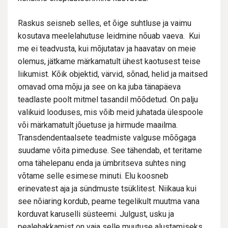
Raskus seisneb selles, et õige suhtluse ja vaimu
kosutava meelelahutuse leidmine nõuab vaeva. Kui
me ei teadvusta, kui mõjutatav ja haavatav on meie
olemus, jätkame märkamatult ühest kaotusest teise
liikumist. Kõik objektid, värvid, sõnad, helid ja maitsed
omavad oma mõju ja see on ka juba tänapäeva
teadlaste poolt mitmel tasandil mõõdetud. On palju
valikuid looduses, mis võib meid juhatada ülespoole
või märkamatult jõuetuse ja hirmude maailma.
Transdendentaalsete teadmiste valguse mõõgaga
suudame võita pimeduse. See tähendab, et teritame
oma tähelepanu enda ja ümbritseva suhtes ning
võtame selle esimese minuti. Elu koosneb
erinevatest aja ja sündmuste tsüklitest. Niikaua kui
see nõiaring kordub, peame tegelikult muutma vana
korduvat karuselli süsteemi. Julgust, usku ja
pealehakkamist on vaja selle muutuse alustamiseks