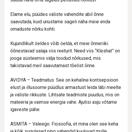
Elame elu, püüdes väliste vahendite abil õnne
saavutada, kuid unustame sageli näha meie enda
omaduste nõrku kohti.
Kujundlikult öeldes võib öelda, et meie õnneriiki
õõnestavad salaja viis reeturit. Need viis “Kleshat” on
jooga süsteemis välja toodud nõrkused, mis
takistavad meil saavutamast tõelist õnne.
AVIDYA – Teadmatus. See on kehaline kontsepsioon
elust ja illusoorne püüdlus armastust leida läbi meelte
ja väliste rikkuste. Lihtsate teadmiste puudus, mis on
mateeria ja vaimse energia vahe. Ajutisi asju võtame
igaveste pähe.
ASMITA – Valeego. Fiosoofia, et mina olen see keha
ja kõik sugulased ning vahendid kuuluvad mulle.