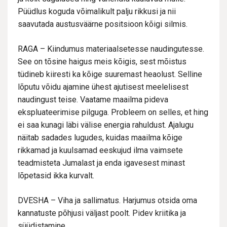
Püüdlus koguda võimalikult palju rikkusi ja nii
saavutada austusväärne positsioon kõigi silmis.
RAGA – Kiindumus materiaalsetesse naudingutesse.
See on tõsine haigus meis kõigis, sest mõistus
tüdineb kiiresti ka kõige suuremast heaolust. Selline
lõputu võidu ajamine ühest ajutisest meelelisest
naudingust teise. Vaatame maailma pideva
ekspluateerimise pilguga. Probleem on selles, et hing
ei saa kunagi läbi välise energia rahuldust. Ajalugu
näitab sadades lugudes, kuidas maailma kõige
rikkamad ja kuulsamad eeskujud ilma vaimsete
teadmisteta Jumalast ja enda igavesest minast
lõpetasid ikka kurvalt.
DVESHA – Viha ja sallimatus. Harjumus otsida oma
kannatuste põhjusi väljast poolt. Pidev kriitika ja
süüdistamine.