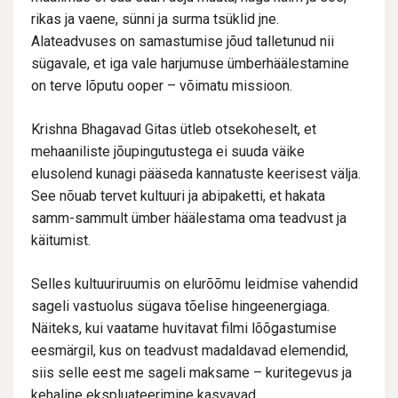
rikas ja vaene, sünni ja surma tsüklid jne.
Alateadvuses on samastumise jõud talletunud nii
sügavale, et iga vale harjumuse ümberhäälestamine
on terve lõputu ooper – võimatu missioon.
Krishna Bhagavad Gitas ütleb otsekoheselt, et
mehaaniliste jõupingutustega ei suuda väike
elusolend kunagi pääseda kannatuste keerisest välja.
See nõuab tervet kultuuri ja abipaketti, et hakata
samm-sammult ümber häälestama oma teadvust ja
käitumist.
Selles kultuuriruumis on elurõõmu leidmise vahendid
sageli vastuolus sügava tõelise hingeenergiaga.
Näiteks, kui vaatame huvitavat filmi lõõgastumise
eesmärgil, kus on teadvust madaldavad elemendid,
siis selle eest me sageli maksame – kuritegevus ja
kehaline ekspluateerimine kasvavad.