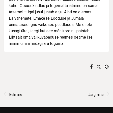
kohe! Otsusekindlus ja tegematta jätmine on samal
tasemel – igal juhul juhtub asju. Alati on olemas
Esivanemate, Emakese Looduse ja Jumala
õnnistused igas väikeses püüdluses. Me ei ole
kunagi üksi, isegi kui see mõnikord nii paistab.
Lihtsalt oma valikuvabaduse raames peame ise
miinimumini midagi ära tegema.
Eelmine
Järgmine