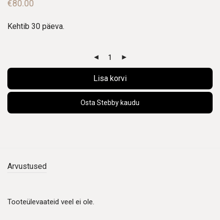
€
80.00
Kehtib 30 päeva.
Lisa korvi
Osta Stebby kaudu
Arvustused
Tooteülevaateid veel ei ole.