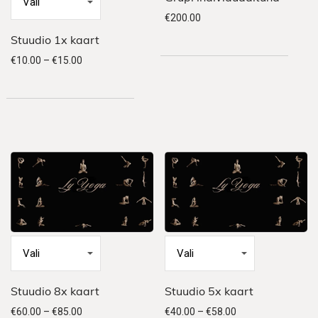
€
200.00
Sellel
Stuudio 1x kaart
tootel
Hinnavahemik: €10.00 kuni €15.00
€
10.00
–
€
15.00
on
mitu
varianti.
Valikuid
saab
teha
tootelehel.
Sellel
Sellel
Stuudio 8x kaart
Stuudio 5x kaart
tootel
tootel
Hinnavahemik: €60.00 kuni €85.00
Hinnavahemik: €40
€
60.00
–
€
85.00
€
40.00
–
€
58.00