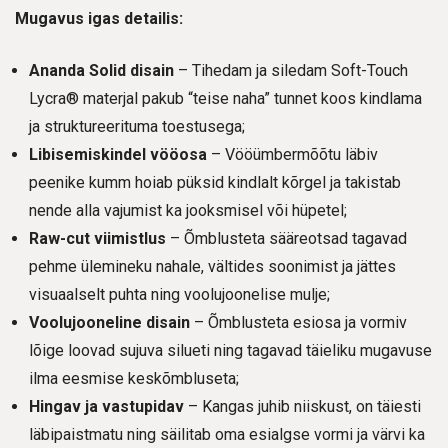
Mugavus igas detailis:
Ananda Solid disain
– Tihedam ja siledam Soft-Touch
Lycra® materjal pakub “teise naha” tunnet koos kindlama
ja struktureerituma toestusega;
Libisemiskindel vööosa
– Vööümbermõõtu läbiv
peenike kumm hoiab püksid kindlalt kõrgel ja takistab
nende alla vajumist ka jooksmisel või hüpetel;
Raw-cut viimistlus
– Õmblusteta sääreotsad tagavad
pehme ülemineku nahale, vältides soonimist ja jättes
visuaalselt puhta ning voolujoonelise mulje;
Voolujooneline disain
– Õmblusteta esiosa ja vormiv
lõige loovad sujuva silueti ning tagavad täieliku mugavuse
ilma eesmise keskõmbluseta;
Hingav ja vastupidav
– Kangas juhib niiskust, on täiesti
läbipaistmatu ning säilitab oma esialgse vormi ja värvi ka