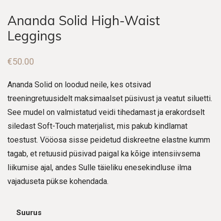
Ananda Solid High-Waist
Leggings
€
50.00
Ananda Solid on loodud neile, kes otsivad
treeningretuusidelt maksimaalset püsivust ja veatut siluetti.
See mudel on valmistatud veidi tihedamast ja erakordselt
siledast Soft-Touch materjalist, mis pakub kindlamat
toestust. Vööosa sisse peidetud diskreetne elastne kumm
tagab, et retuusid püsivad paigal ka kõige intensiivsema
liikumise ajal, andes Sulle täieliku enesekindluse ilma
vajaduseta pükse kohendada.
Suurus