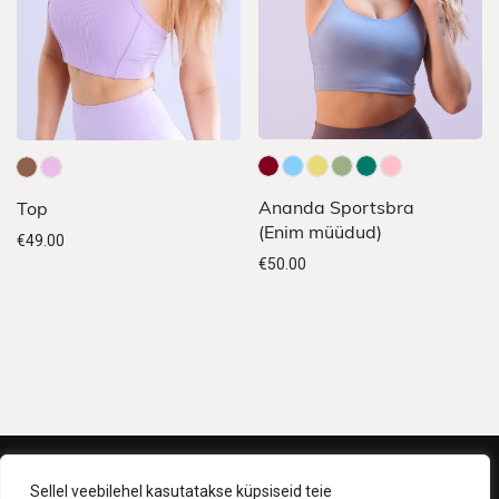
Sellel
Sellel
Ananda Sportsbra
Top
tootel
tootel
(Enim müüdud)
€
49.00
on
on
€
50.00
mitu
mitu
varianti.
varianti.
Valikuid
Valikuid
saab
saab
teha
teha
tootelehel.
tootelehel.
Müügitingimused
Sellel veebilehel kasutatakse küpsiseid teie