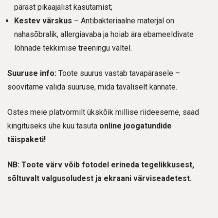
pärast pikaajalist kasutamist;
Kestev värskus
– Antibakteriaalne materjal on
nahasõbralik, allergiavaba ja hoiab ära ebameeldivate
lõhnade tekkimise treeningu vältel.
Suuruse info:
Toote suurus vastab tavapärasele –
soovitame valida suuruse, mida tavaliselt kannate.
Ostes meie platvormilt ükskõik millise riideeseme, saad
kingituseks ühe kuu tasuta
online joogatundide
täispaketi!
NB: Toote värv võib fotodel erineda tegelikkusest,
sõltuvalt valgusoludest ja ekraani värviseadetest.