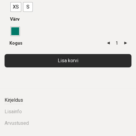
XS
S
Värv
Kogus
Lisa korvi
Kirjeldus
Lisainfo
Arvustused