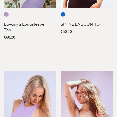
Sellel
Sellel
Lavanya Longsleeve
SININE LAGUUN TOP
tootel
tootel
Top
€
50.00
on
on
€
60.00
mitu
mitu
varianti.
varianti.
Valikuid
Valikuid
saab
saab
teha
teha
tootelehel.
tootelehel.