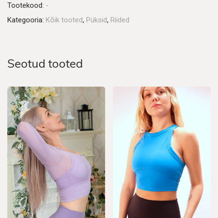
Tootekood:
-
Kategooria:
Kõik tooted
,
Püksid
,
Riided
Seotud tooted